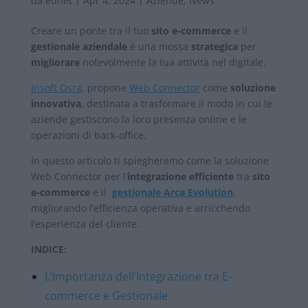
da
etinet
|
Apr 4, 2024
|
Aziende
,
News
Creare un ponte tra il tuo
sito e-commerce
e il
gestionale aziendale
è una mossa
strategica
per
migliorare
notevolmente la tua attività nel digitale.
Insoft Osra
, propone
Web Connector
come
soluzione
innovativa
, destinata a trasformare il modo in cui le
aziende gestiscono la loro presenza online e le
operazioni di back-office.
In questo articolo ti spiegheremo come la soluzione
Web Connector per l’
integrazione efficiente
tra
sito
e-commerce
e il
gestionale Arca Evolution
,
migliorando l’efficienza operativa e arricchendo
l’esperienza del cliente.
INDICE:
L’Importanza dell’Integrazione tra E-
commerce e Gestionale