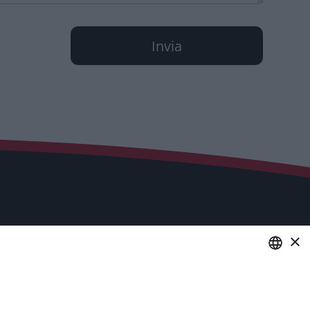
×
Servizi
Industria 4.0
ENGLISH
Soluzioni in Cloud per aziende,
commercialisti e consulenti del lavoro
ITALIAN