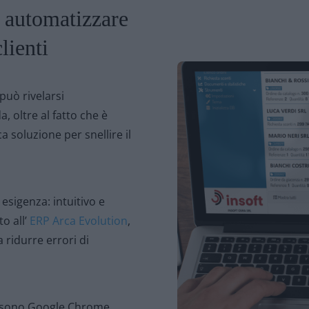
r automatizzare
lienti
 può rivelarsi
 oltre al fatto che è
 soluzione per snellire il
esigenza: intuitivo e
o all’
ERP Arca Evolution
,
 a ridurre errori di
ati sono Google Chrome,