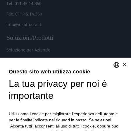
Tel. 011.45.14.350
Fax. 011.45.14.360
info@insoftosra.it
Soluzioni/Prodotti
Soluzione per Aziende
Soluzione per Commercialisti
×
Soluzione per Consulenti
Questo sito web utilizza cookie
La tua privacy per noi è
ENGLISH
Servizi
ITALIAN
importante
Industria 4.0
Soluzioni in Cloud per aziende, commercialisti e consulenti
Utilizziamo i cookie per migliorare l'esperienza dell'utente e
del lavoro
per le finalità indicate nei riquadri in basso. Se selezioni
"Accetta tutti" acconsenti all'uso di tutti i cookie, oppure puoi
Formazione qualificata