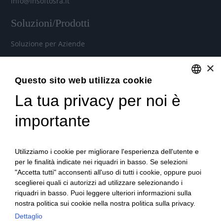
info@insoftosra.it
Soluzioni/Prodotti
Soluzione per Aziende
Soluzione per Commercialisti
×
Soluzione per Consulenti
Questo sito web utilizza cookie
La tua privacy per noi è
ENGLISH
Servizi
ITALIAN
importante
Industria 4.0
Soluzioni in Cloud per aziende, commercialisti e consulenti
Utilizziamo i cookie per migliorare l'esperienza dell'utente e
del lavoro
per le finalità indicate nei riquadri in basso. Se selezioni
"Accetta tutti" acconsenti all'uso di tutti i cookie, oppure puoi
Formazione qualificata
sceglierei quali ci autorizzi ad utilizzare selezionando i
Consulenza tecnica e organizzativa
riquadri in basso. Puoi leggere ulteriori informazioni sulla
nostra politica sui cookie nella nostra politica sulla privacy.
Dettaglio