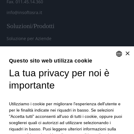
Fax. 011.45.14.360
info@insoftosra.it
Soluzioni/Prodotti
Soluzione per Aziende
Soluzione per Commercialisti
×
Soluzione per Consulenti
Questo sito web utilizza cookie
La tua privacy per noi è
ENGLISH
Servizi
ITALIAN
importante
Industria 4.0
Soluzioni in Cloud per aziende, commercialisti e consulenti
Utilizziamo i cookie per migliorare l'esperienza dell'utente e
del lavoro
per le finalità indicate nei riquadri in basso. Se selezioni
"Accetta tutti" acconsenti all'uso di tutti i cookie, oppure puoi
Formazione qualificata
sceglierei quali ci autorizzi ad utilizzare selezionando i
Consulenza tecnica e organizzativa
riquadri in basso. Puoi leggere ulteriori informazioni sulla