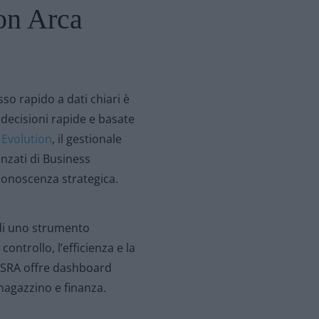
con Arca
o rapido a dati chiari è
decisioni rapide e basate
 Evolution
, il gestionale
nzati di Business
n conoscenza strategica.
ndi uno strumento
ontrollo, l’efficienza e la
T OSRA offre dashboard
 magazzino e finanza.