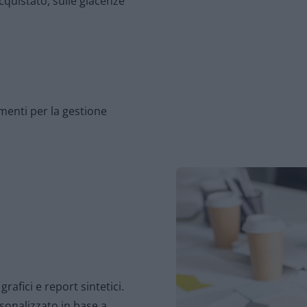
cquistato, sulle giacenze
menti per la gestione
grafici e report sintetici.
rsonalizzato in base a