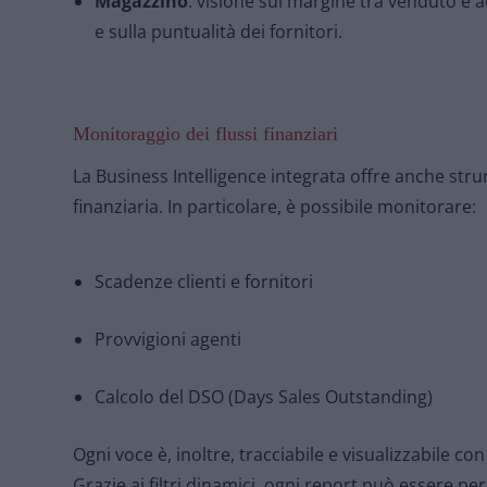
Magazzino
: visione sul margine tra venduto e a
e sulla puntualità dei fornitori.
Monitoraggio dei flussi finanziari
La Business Intelligence integrata offre anche stru
finanziaria. In particolare, è possibile monitorare:
Scadenze clienti e fornitori
Provvigioni agenti
Calcolo del DSO (Days Sales Outstanding)
Ogni voce è, inoltre, tracciabile e visualizzabile con 
Grazie ai filtri dinamici, ogni report può essere pe