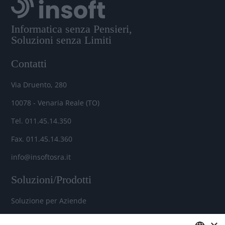
Informatica senza Pensieri,
Soluzioni senza Limiti
Contatti
Via Druento, 280
10078 - Venaria Reale (TO)
Tel. 011.45.14.350
Fax. 011.45.14.360
info@insoftosra.it
Soluzioni/Prodotti
Soluzione per Aziende
Soluzione per Commercialisti