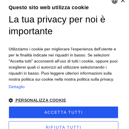
×
Soluzione per Consulenti
Questo sito web utilizza cookie
La tua privacy per noi è
ENGLISH
Servizi
ITALIAN
importante
Industria 4.0
Soluzioni in Cloud per aziende, commercialisti e consulenti
Utilizziamo i cookie per migliorare l'esperienza dell'utente e
del lavoro
per le finalità indicate nei riquadri in basso. Se selezioni
"Accetta tutti" acconsenti all'uso di tutti i cookie, oppure puoi
Formazione qualificata
sceglierei quali ci autorizzi ad utilizzare selezionando i
Consulenza tecnica e organizzativa
riquadri in basso. Puoi leggere ulteriori informazioni sulla
nostra politica sui cookie nella nostra politica sulla privacy.
Dettaglio
PERSONALIZZA COOKIE
Copyright © 2022 P. IVA 07207120010 - Nr. REA: TO-861525 -
Cap. Soc. 52.000€ -
Privacy
-
Cookie
-
Sitemap
ACCETTA TUTTI
Sito creato da
etinet.it
RIFIUTA TUTTI