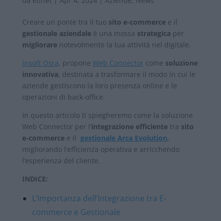
da
etinet
|
Apr 4, 2024
|
Aziende
,
News
Creare un ponte tra il tuo
sito e-commerce
e il
gestionale aziendale
è una mossa
strategica
per
migliorare
notevolmente la tua attività nel digitale.
Insoft Osra
, propone
Web Connector
come
soluzione
innovativa
, destinata a trasformare il modo in cui le
aziende gestiscono la loro presenza online e le
operazioni di back-office.
In questo articolo ti spiegheremo come la soluzione
Web Connector per l’
integrazione efficiente
tra
sito
e-commerce
e il
gestionale Arca Evolution
,
migliorando l’efficienza operativa e arricchendo
l’esperienza del cliente.
INDICE:
L’Importanza dell’Integrazione tra E-
commerce e Gestionale