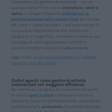
fatturazione alla gestione documentale – con un
qualsiasi device? Porte con te
smartphone, tablet e
laptop
, e collegati all’apposito
software per la
gestione aziendale nella variante Cloud
per dire
bye
bye
a lenti e costosi hardware. I dati essenziali per il
tuo successo imprenditoriale non avranno più
bisogno di un luogo fisico, ma saranno salvati su una
tecnologia di ultima generazione e protetti in
accordo ai migliori standard di
cyber-security
.
Leggi anche:
La sicurezza informatica nei software
aziendali: cosa devi sapere.
Ordini agenti: come gestire le attività
commerciali con maggiore efficienza
Per monitorare i progressi di un business dal punto
di vista di
agenti e clienti
è necessario ridurre al
minimo le chance di commettere errori, aumentando
parallelamente la
produttività
e la velocità dei tempi