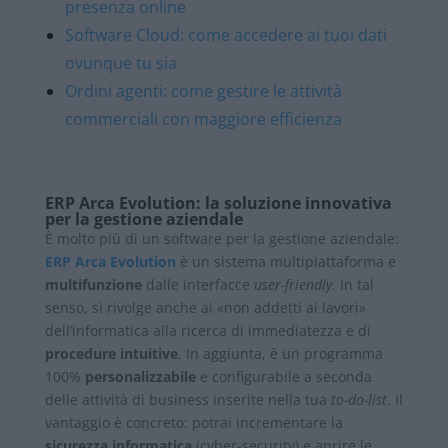
presenza online
Software Cloud: come accedere ai tuoi dati
ovunque tu sia
Ordini agenti: come gestire le attività
commerciali con maggiore efficienza
ERP Arca Evolution: la soluzione innovativa
per la gestione aziendale
È molto più di un software per la gestione aziendale:
ERP Arca Evolution
è un sistema multipiattaforma e
multifunzione
dalle interfacce
user-friendly.
In tal
senso, si rivolge anche ai «non addetti ai lavori»
dell’informatica alla ricerca di immediatezza e di
procedure intuitive
. In aggiunta, è un programma
100%
personalizzabile
e configurabile a seconda
delle attività di business inserite nella tua
to-do-list
. Il
vantaggio è concreto: potrai incrementare la
sicurezza informatica
(cyber-security) e aprire le