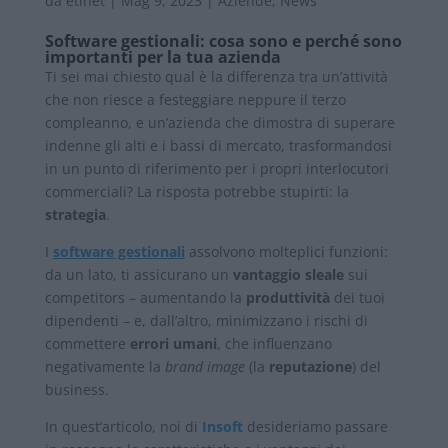
da
etinet
|
Mag 9, 2023
|
Aziende
,
News
Software gestionali: cosa sono e perché sono
importanti per la tua azienda
Ti sei mai chiesto qual è la differenza tra un’attività
che non riesce a festeggiare neppure il terzo
compleanno, e un’azienda che dimostra di superare
indenne gli alti e i bassi di mercato, trasformandosi
in un punto di riferimento per i propri interlocutori
commerciali? La risposta potrebbe stupirti: la
strategia
.
I
software gestionali
assolvono molteplici funzioni:
da un lato, ti assicurano un
vantaggio sleale
sui
competitors – aumentando la
produttività
dei tuoi
dipendenti – e, dall’altro, minimizzano i rischi di
commettere
errori umani
, che influenzano
negativamente la
brand image
(la
reputazione
) del
business.
In quest’articolo, noi di
Insoft
desideriamo passare