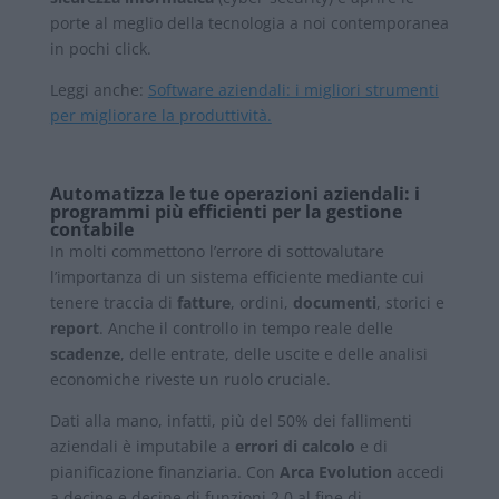
porte al meglio della tecnologia a noi contemporanea
in pochi click.
Leggi anche:
Software aziendali: i migliori strumenti
per migliorare la produttività.
Automatizza le tue operazioni aziendali: i
programmi più efficienti per la gestione
contabile
In molti commettono l’errore di sottovalutare
l’importanza di un sistema efficiente mediante cui
tenere traccia di
fatture
, ordini,
documenti
, storici e
report
. Anche il controllo in tempo reale delle
scadenze
, delle entrate, delle uscite e delle analisi
economiche riveste un ruolo cruciale.
Dati alla mano, infatti,
più del 50%
dei fallimenti
aziendali è imputabile a
errori di calcolo
e di
pianificazione finanziaria. Con
Arca Evolution
accedi
a decine e decine di funzioni 2.0 al fine di