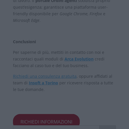
di lavoro. Il
portale
Ordini agenti
soddisfa proprio
quest’esigenza; garantisce una piattaforma user-
friendly disponibile per
Google Chrome, Firefox
e
Microsoft Edge
.
Conclusioni
Per saperne di più, mettiti in contatto con noi e
raccontaci quali moduli di
Arca Evolution
credi
facciano al caso tuo e del tuo business.
Richiedi una consulenza gratuita
, oppure affidati al
team di
Insoft a Torino
per ricevere risposta a tutte
le tue domande.
RICHIEDI INFORMAZIONI