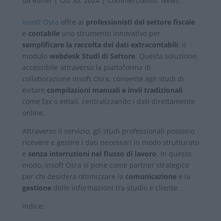
da
etinet
|
Ott 30, 2024
|
Commercialisti
,
News
Insoft Osra
offre ai
professionisti del settore fiscale
e
contabile
uno strumento innovativo per
semplificare la raccolta dei dati extracontabili
: il
modulo
webdesk Studi di Settore
. Questa soluzione,
accessibile attraverso la piattaforma di
collaborazione Insoft Osra, consente agli studi di
evitare
compilazioni manuali e invii tradizionali
come fax o email, centralizzando i dati direttamente
online.
Attraverso il servizio, gli studi professionali possono
ricevere e gestire i dati necessari in modo strutturato
e
senza interruzioni nel flusso di lavoro
. In questo
modo,
Insoft Osra
si pone come partner strategico
per chi desidera ottimizzare la
comunicazione
e la
gestione
delle informazioni tra studio e cliente.
Indice: