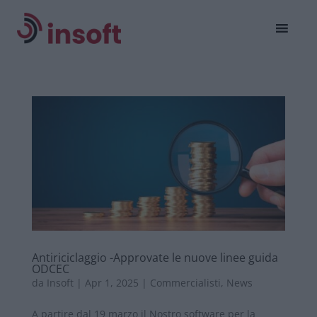
Antiriciclaggio -Approvate le nuove linee guida
ODCEC
da
Insoft
|
Apr 1, 2025
|
Commercialisti
,
News
A partire dal 19 marzo il Nostro software per la