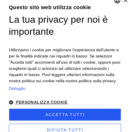
Soluzione per Consulenti
Questo sito web utilizza cookie
La tua privacy per noi è
ENGLISH
Servizi
ITALIAN
importante
Industria 4.0
Soluzioni in Cloud per aziende, commercialisti e consulenti
Utilizziamo i cookie per migliorare l'esperienza dell'utente e
del lavoro
per le finalità indicate nei riquadri in basso. Se selezioni
"Accetta tutti" acconsenti all'uso di tutti i cookie, oppure puoi
Formazione qualificata
sceglierei quali ci autorizzi ad utilizzare selezionando i
Consulenza tecnica e organizzativa
riquadri in basso. Puoi leggere ulteriori informazioni sulla
nostra politica sui cookie nella nostra politica sulla privacy.
Dettaglio
PERSONALIZZA COOKIE
Copyright © 2022 P. IVA 07207120010 - Nr. REA: TO-861525 -
Cap. Soc. 52.000€ -
Privacy
-
Cookie
-
Sitemap
ACCETTA TUTTI
Sito creato da
etinet.it
RIFIUTA TUTTI