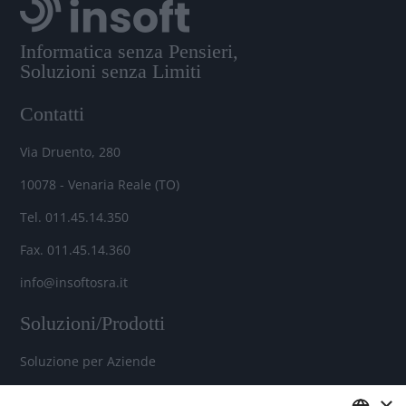
Informatica senza Pensieri,
Soluzioni senza Limiti
Contatti
Via Druento, 280
10078 - Venaria Reale (TO)
Tel. 011.45.14.350
Fax. 011.45.14.360
info@insoftosra.it
Soluzioni/Prodotti
Soluzione per Aziende
Soluzione per Commercialisti
×