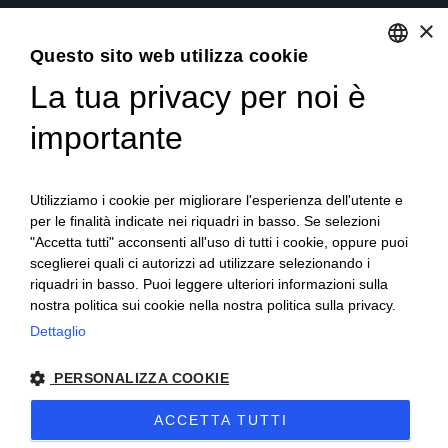
Soluzione per Commercialisti
×
Soluzione per Consulenti
Questo sito web utilizza cookie
La tua privacy per noi è
ENGLISH
Servizi
ITALIAN
importante
Industria 4.0
Soluzioni in Cloud per aziende, commercialisti e consulenti
Utilizziamo i cookie per migliorare l'esperienza dell'utente e
del lavoro
per le finalità indicate nei riquadri in basso. Se selezioni
"Accetta tutti" acconsenti all'uso di tutti i cookie, oppure puoi
Formazione qualificata
sceglierei quali ci autorizzi ad utilizzare selezionando i
Consulenza tecnica e organizzativa
riquadri in basso. Puoi leggere ulteriori informazioni sulla
nostra politica sui cookie nella nostra politica sulla privacy.
Dettaglio
PERSONALIZZA COOKIE
Copyright © 2022 P. IVA 07207120010 - Nr. REA: TO-861525 -
Cap. Soc. 52.000€ -
Privacy
-
Cookie
-
Sitemap
ACCETTA TUTTI
Sito creato da
etinet.it