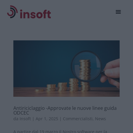
Antiriciclaggio -Approvate le nuove linee guida
ODCEC
da
Insoft
|
Apr 1, 2025
|
Commercialisti
,
News
A partire dal 19 marzo il Nostro software per la