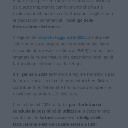
A partire dal prossimo anno, nessuno sarà escluso
da questo importante cambiamento che ha già
rivoluzionato il modo in cui fatturiamo e registriamo
le transazioni commerciali: l
‘obbligo della
fatturazione elettronica
.
A seguito del
decreto legge n.36/2022
che attua le
“ulteriori misure urgenti per l’attuazione del Piano
nazionale di ripresa e resilienza (PNRR)”
,
sono state
emanate le nuove misure che estendono l’obbligo di
fatturazione elettronica ai forfettari.
Il
1° gennaio 2024
terminerà il regime transitorio per
la fattura cartacea di cui hanno potuto beneficiare i
contribuenti forfettari che hanno avuto compensi e
ricavi non superiori a 25.000 euro.
Con la fine del 2023, di fatto,
per i forfettari si
conclude la possibilità di utilizzare
, a determinate
condizioni, le
fatture cartacee
e l’
obbligo della
fatturazione elettronica sarà esteso a tutti.