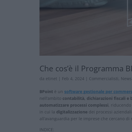
Che cos’è il Programma B
da
etinet
|
Feb 4, 2024
|
Commercialisti
,
News
BPoint
è un
software gestionale
per commerci
nell’ambito
contabilità, dichiarazioni fiscali e 
automatizzare processi complessi
, riducendo 
in cui la
digitalizzazione
dei processi aziendal
all’avanguardia per le imprese che cercano di 
INDICE: