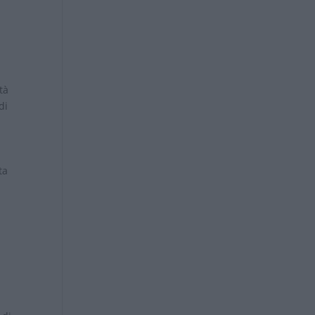
tà
di
ta