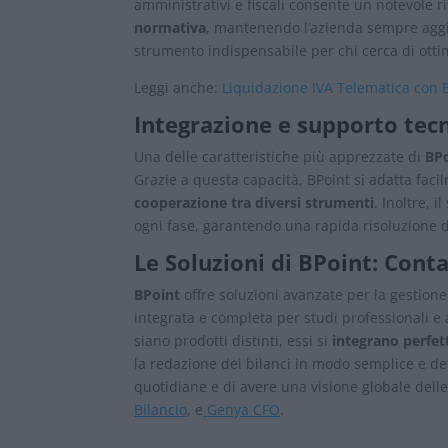
amministrativi e fiscali consente un notevole r
normativa
, mantenendo l’azienda sempre aggior
strumento indispensabile per chi cerca di ottim
Leggi anche:
Liquidazione IVA Telematica con 
Integrazione e supporto tec
Una delle caratteristiche più apprezzate di
BP
Grazie a questa capacità, BPoint si adatta facil
cooperazione tra diversi strumenti
. Inoltre, 
ogni fase, garantendo una rapida risoluzione d
Le Soluzioni di BPoint: Contab
BPoint
offre soluzioni avanzate per la gestion
integrata e completa per studi professionali
siano prodotti distinti, essi si
integrano perfe
la redazione dei bilanci in modo semplice e de
quotidiane e di avere una visione globale dell
Bilancio
, e
Genya CFO
.