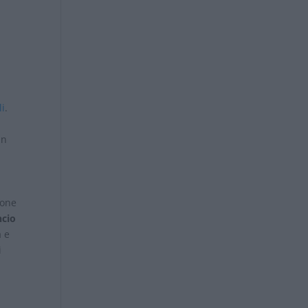
li
.
in
ione
ncio
a e
i