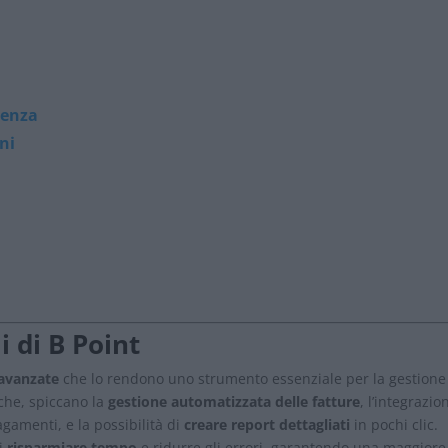
ienza
ni
i di B Point
 avanzate
che lo rendono uno strumento essenziale per la gestione
tiche, spiccano la
gestione automatizzata delle fatture
, l’integrazio
agamenti, e la possibilità di
creare report dettagliati
in pochi clic.
di
risparmiare tempo
e ridurre gli errori, garantendo una maggiore