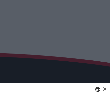
×
Servizi
Industria 4.0
ENGLISH
Soluzioni in Cloud per aziende,