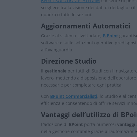
BPoint SOLUTION PLATFORM
consente di person
scegliere tra la visione dei dati di dettaglio o 
quadro o tutte le sezioni.
Aggiornamenti Automatici
Grazie al sistema LiveUpdate,
B.Point
garantisc
software e sulle soluzioni operative predispost
all’avanguardia.
Direzione Studio
Il
gestionale
per tutti gli Studi con il navigato
lavoro, mettendo a disposizione dell’operatore
necessarie per completare ogni pratica.
Con
BPoint Commercialisti
, lo Studio è al ce
efficienza e consentendo di offrire servizi innova
Vantaggi dell’utilizzo di BPo
L’adozione di
BPoint
porta numerosi
vantaggi
nella gestione contabile grazie all’automazione 