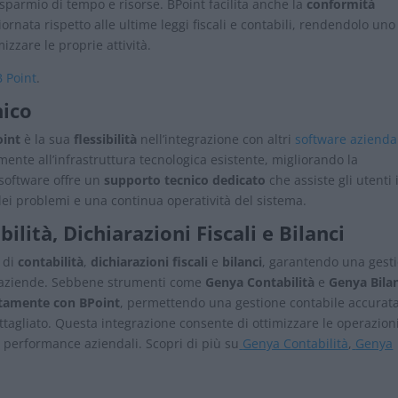
isparmio di tempo e risorse. BPoint facilita anche la
conformità
nata rispetto alle ultime leggi fiscali e contabili, rendendolo uno
izzare le proprie attività.
B Point
.
nico
oint
è la sua
flessibilità
nell’integrazione con altri
software azienda
mente all’infrastruttura tecnologica esistente, migliorando la
il software offre un
supporto tecnico dedicato
che assiste gli utenti 
ei problemi e una continua operatività del sistema.
ilità, Dichiarazioni Fiscali e Bilanci
e di
contabilità
,
dichiarazioni fiscali
e
bilanci
, garantendo una gest
 e aziende. Sebbene strumenti come
Genya Contabilità
e
Genya Bila
ttamente con BPoint
, permettendo una gestione contabile accurat
ttagliato. Questa integrazione consente di ottimizzare le operazion
e performance aziendali. Scopri di più su
Genya Contabilità
,
Genya