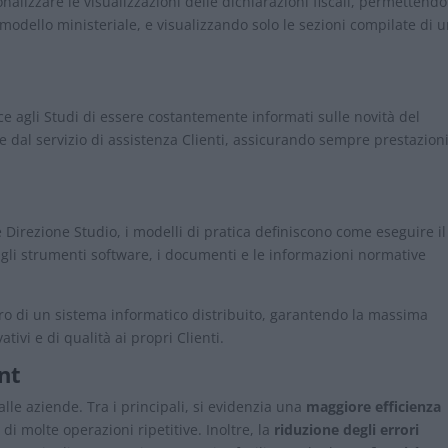
alizzare le visualizzazioni delle dichiarazioni fiscali, permettendo
il modello ministeriale, e visualizzando solo le sezioni compilate di 
e agli Studi di essere costantemente informati sulle novità del
e dal servizio di assistenza Clienti, assicurando sempre prestazion
re Direzione Studio, i modelli di pratica definiscono come eseguire il
 gli strumenti software, i documenti e le informazioni normative
ntro di un sistema informatico distribuito, garantendo la massima
tivi e di qualità ai propri Clienti.
int
alle aziende. Tra i principali, si evidenzia una
maggiore efficienza
di molte operazioni ripetitive. Inoltre, la
riduzione degli errori