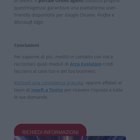
di lavoro. Il
portale
Ordini agenti
soddisfa proprio
quest’esigenza; garantisce una piattaforma user-
friendly disponibile per
Google Chrome, Firefox
e
Microsoft Edge
.
Conclusioni
Per saperne di più, mettiti in contatto con noi e
raccontaci quali moduli di
Arca Evolution
credi
facciano al caso tuo e del tuo business.
Richiedi una consulenza gratuita
, oppure affidati al
team di
Insoft a Torino
per ricevere risposta a tutte
le tue domande.
RICHIEDI INFORMAZIONI