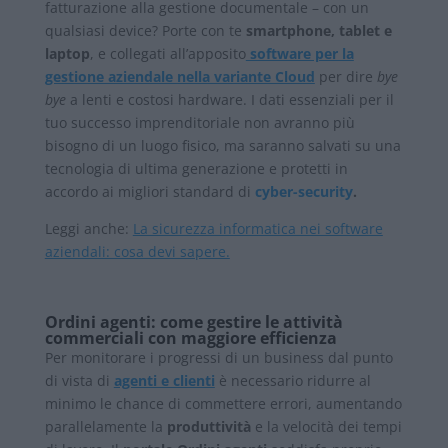
fatturazione alla gestione documentale – con un
qualsiasi device? Porte con te
smartphone, tablet e
laptop
, e collegati all’apposito
software per la
gestione aziendale nella variante Cloud
per dire
bye
bye
a lenti e costosi hardware. I dati essenziali per il
tuo successo imprenditoriale non avranno più
bisogno di un luogo fisico, ma saranno salvati su una
tecnologia di ultima generazione e protetti in
accordo ai migliori standard di
cyber-security
.
Leggi anche:
La sicurezza informatica nei software
aziendali: cosa devi sapere.
Ordini agenti: come gestire le attività
commerciali con maggiore efficienza
Per monitorare i progressi di un business dal punto
di vista di
agenti e clienti
è necessario ridurre al
minimo le chance di commettere errori, aumentando
parallelamente la
produttività
e la velocità dei tempi