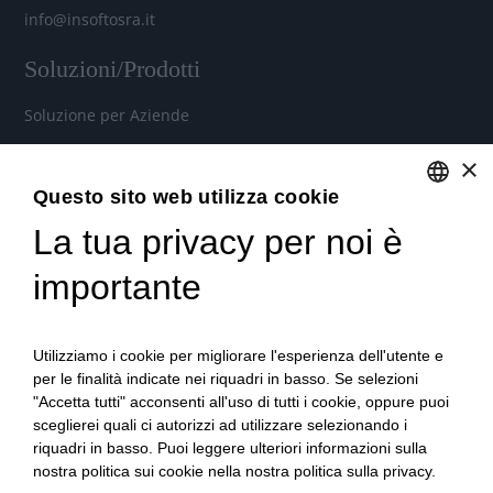
info@insoftosra.it
Soluzioni/Prodotti
Soluzione per Aziende
Soluzione per Commercialisti
×
Soluzione per Consulenti
Questo sito web utilizza cookie
La tua privacy per noi è
ENGLISH
Servizi
ITALIAN
importante
Industria 4.0
Soluzioni in Cloud per aziende, commercialisti e consulenti
Utilizziamo i cookie per migliorare l'esperienza dell'utente e
del lavoro
per le finalità indicate nei riquadri in basso. Se selezioni
"Accetta tutti" acconsenti all'uso di tutti i cookie, oppure puoi
Formazione qualificata
sceglierei quali ci autorizzi ad utilizzare selezionando i
Consulenza tecnica e organizzativa
riquadri in basso. Puoi leggere ulteriori informazioni sulla
nostra politica sui cookie nella nostra politica sulla privacy.