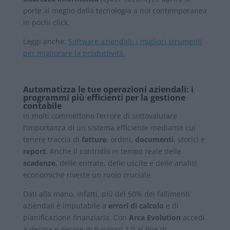
porte al meglio della tecnologia a noi contemporanea
in pochi click.
Leggi anche:
Software aziendali: i migliori strumenti
per migliorare la produttività.
Automatizza le tue operazioni aziendali: i
programmi più efficienti per la gestione
contabile
In molti commettono l’errore di sottovalutare
l’importanza di un sistema efficiente mediante cui
tenere traccia di
fatture
, ordini,
documenti
, storici e
report
. Anche il controllo in tempo reale delle
scadenze
, delle entrate, delle uscite e delle analisi
economiche riveste un ruolo cruciale.
Dati alla mano, infatti,
più del 50%
dei fallimenti
aziendali è imputabile a
errori di calcolo
e di
pianificazione finanziaria. Con
Arca Evolution
accedi
a decine e decine di funzioni 2.0 al fine di