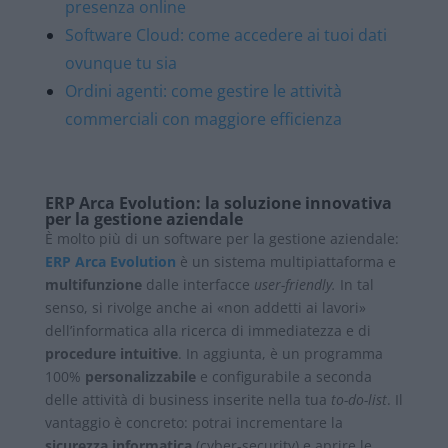
presenza online
Software Cloud: come accedere ai tuoi dati
ovunque tu sia
Ordini agenti: come gestire le attività
commerciali con maggiore efficienza
ERP Arca Evolution: la soluzione innovativa
per la gestione aziendale
È molto più di un software per la gestione aziendale:
ERP Arca Evolution
è un sistema multipiattaforma e
multifunzione
dalle interfacce
user-friendly.
In tal
senso, si rivolge anche ai «non addetti ai lavori»
dell’informatica alla ricerca di immediatezza e di
procedure intuitive
. In aggiunta, è un programma
100%
personalizzabile
e configurabile a seconda
delle attività di business inserite nella tua
to-do-list
. Il
vantaggio è concreto: potrai incrementare la
sicurezza informatica
(cyber-security) e aprire le