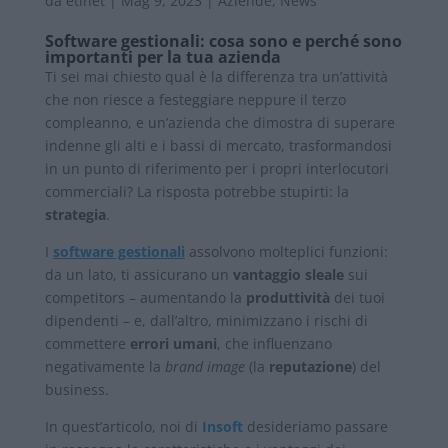
da
etinet
|
Mag 9, 2023
|
Aziende
,
News
Software gestionali: cosa sono e perché sono
importanti per la tua azienda
Ti sei mai chiesto qual è la differenza tra un’attività
che non riesce a festeggiare neppure il terzo
compleanno, e un’azienda che dimostra di superare
indenne gli alti e i bassi di mercato, trasformandosi
in un punto di riferimento per i propri interlocutori
commerciali? La risposta potrebbe stupirti: la
strategia
.
I
software gestionali
assolvono molteplici funzioni:
da un lato, ti assicurano un
vantaggio sleale
sui
competitors – aumentando la
produttività
dei tuoi
dipendenti – e, dall’altro, minimizzano i rischi di
commettere
errori umani
, che influenzano
negativamente la
brand image
(la
reputazione
) del
business.
In quest’articolo, noi di
Insoft
desideriamo passare