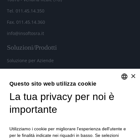
Tel. 011.45.14.350
Fax. 011.45.14.360
info@insoftosra.it
Soluzioni/Prodotti
Soluzione per Aziende
Soluzione per Commercialisti
×
Soluzione per Consulenti
Questo sito web utilizza cookie
La tua privacy per noi è
ENGLISH
Servizi
ITALIAN
importante
Industria 4.0
Soluzioni in Cloud per aziende, commercialisti e consulenti
Utilizziamo i cookie per migliorare l'esperienza dell'utente e
del lavoro
per le finalità indicate nei riquadri in basso. Se selezioni