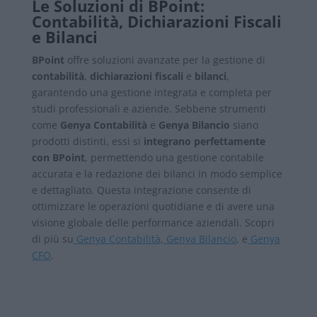
Le Soluzioni di BPoint:
Contabilità, Dichiarazioni Fiscali
e Bilanci
BPoint
offre soluzioni avanzate per la gestione di
contabilità
,
dichiarazioni fiscali
e
bilanci
,
garantendo una gestione integrata e completa per
studi professionali e aziende. Sebbene strumenti
come
Genya Contabilità
e
Genya Bilancio
siano
prodotti distinti, essi si
integrano perfettamente
con BPoint
, permettendo una gestione contabile
accurata e la redazione dei bilanci in modo semplice
e dettagliato. Questa integrazione consente di
ottimizzare le operazioni quotidiane e di avere una
visione globale delle performance aziendali. Scopri
di più su
Genya Contabilità
,
Genya Bilancio
, e
Genya
CFO
.