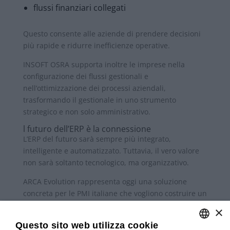
flussi finanziari collegati
Questo consente alle aziende di prendere decisioni
più rapide e ridurre inefficienze operative.
INSOFT OSRA supporta inoltre le imprese nella
configurazione dei flussi gestionali e
nell’ottimizzazione dei processi aziendali,
trasformando il gestionale in uno strumento
strategico e non solo amministrativo.
l futuro dell’ERP è la connessione
L’ERP del futuro sarà sempre più integrato,
intelligente e automatizzato. Tuttavia, il vero valore
non sarà soltanto tecnologico, ma organizzativo.
ARCA Evolution rappresenta oggi una soluzione
concreta per le PMI italiane che vogliono costruire un
ecosistema digitale moderno, connesso e capace di
×
crescere insieme all’azienda.
Questo sito web utilizza cookie