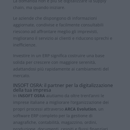
La domanda non è più se digitalizzare la supply
chain, ma quando iniziare.
Le aziende che dispongono di informazioni
aggiornate, condivise e facilmente consultabili
riescono ad affrontare meglio gli imprevisti,
migliorano il servizio ai clienti e riducono sprechi e
inefficienze.
Investire in un ERP significa costruire una base
solida per crescere con maggiore serenità,
adattandosi più rapidamente ai cambiamenti del
mercato.
INSOFT OSRA: il partner per la digitalizzazione
della tua impresa
In
INSOFT OSRA
aiutiamo da oltre trent’anni le
imprese italiane a migliorare l’organizzazione dei
propri processi attraverso
ARCA Evolution
, un
software ERP completo per la gestione di
anagrafiche, contabilità, magazzino, ordini,
produzione, documenti, cespiti e flussi finanziari.