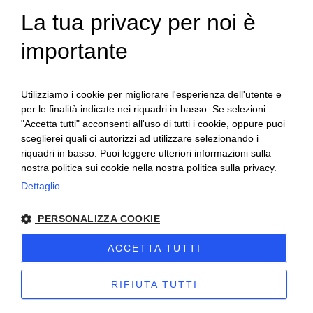
Grazie all’esperienza di INSOFT OSRA nella
La tua privacy per noi è
ENGLISH
consulenza, personalizzazione e assistenza
gestionale, le imprese possono adottare soluzioni
ITALIAN
importante
realmente adatte alle proprie esigenze operative,
migliorando efficienza, controllo e competitività.
Utilizziamo i cookie per migliorare l'esperienza dell'utente e
Perché oggi un ERP non deve limitarsi a gestire dati:
per le finalità indicate nei riquadri in basso. Se selezioni
deve diventare il motore centrale dell’intera attività
"Accetta tutti" acconsenti all'uso di tutti i cookie, oppure puoi
aziendale.
sceglierei quali ci autorizzi ad utilizzare selezionando i
INSOFT OSRA: il partner per la tua evoluzione
riquadri in basso. Puoi leggere ulteriori informazioni sulla
digitale
nostra politica sui cookie nella nostra politica sulla privacy.
Noi di
INSOFT OSRA
aiutiamo le piccole e medie
Dettaglio
imprese italiane a semplificare davvero la gestione
aziendale.
PERSONALIZZA COOKIE
Con il software
Arca Evolution
,
puoi integrare in un
ACCETTA TUTTI
unico sistema:
contabilità
RIFIUTA TUTTI
fatturazione elettronica