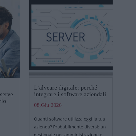
L’alveare digitale: perché
Ges
 serve
integrare i software aziendali
err
rlo
pos
08,Giu 2026
20,
Quanti software utilizza oggi la tua
Bast
azienda? Probabilmente diversi: un
alli
gestionale per amministrazione e