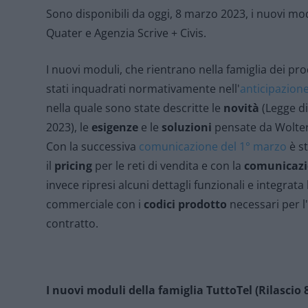
Sono disponibili da oggi, 8 marzo 2023, i nuovi m
Quater e Agenzia Scrive + Civis.
I nuovi moduli, che rientrano nella famiglia dei pr
stati inquadrati normativamente nell'
anticipazione
nella quale sono state descritte le
novità
(Legge di
2023), le
esigenze
e le
soluzioni
pensate da Wolte
Con la successiva
comunicazione del 1° marzo
è s
il
pricing
per le reti di vendita e con la
comunicazi
invece ripresi alcuni dettagli funzionali e integrata 
commerciale con i
codici prodotto
necessari per l'
contratto.
I nuovi moduli della famiglia TuttoTel (Rilascio