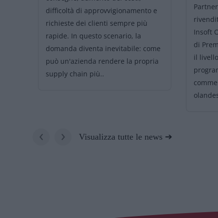
Partner
difficoltà di approvvigionamento e
rivendi
gi il
richieste dei clienti sempre più
Insoft 
rapide. In questo scenario, la
di Pre
on
domanda diventa inevitabile: come
il livel
può un'azienda rendere la propria
progra
.
supply chain più..
commerc
olandes
‹
›
Visualizza tutte le news