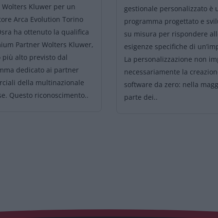
 Wolters Kluwer per un
gestionale personalizzato è 
tore Arca Evolution Torino
programma progettato e svi
Osra ha ottenuto la qualifica
su misura per rispondere al
mium Partner Wolters Kluwer,
esigenze specifiche di un’i
lo più alto previsto dal
La personalizzazione non im
mma dedicato ai partner
necessariamente la creazion
iali della multinazionale
software da zero: nella magg
e. Questo riconoscimento..
parte dei..