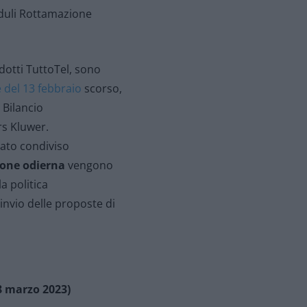
oduli Rottamazione
odotti TuttoTel, sono
 del 13 febbraio
scorso,
 Bilancio
rs Kluwer.
tato condiviso
one odierna
vengono
la politica
invio delle proposte di
 8 marzo 2023)