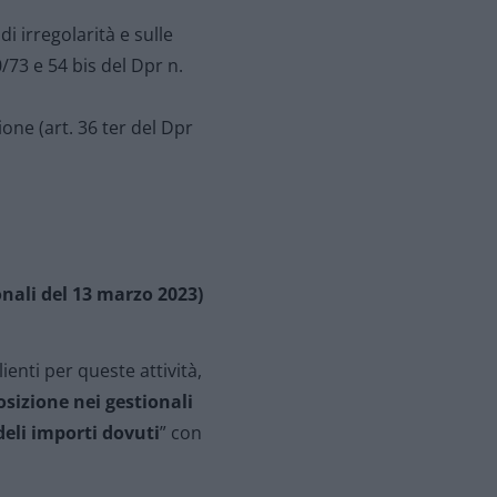
i irregolarità e sulle
/73 e 54 bis del Dpr n.
one (art. 36 ter del Dpr
onali del 13 marzo 2023)
ienti per queste attività,
osizione nei gestionali
deli importi dovuti
” con