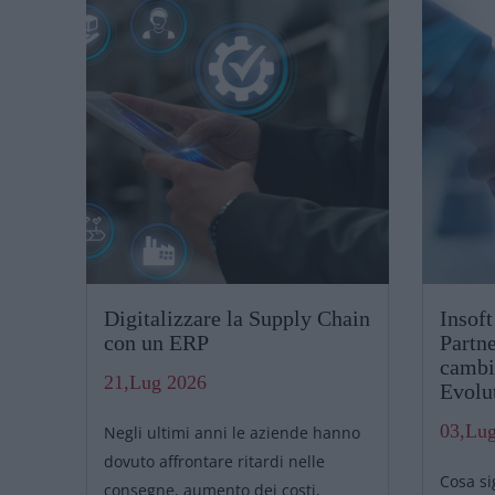
Digitalizzare la Supply Chain
Insof
con un ERP
Partn
cambi
21,Lug 2026
Evolu
03,Lu
Negli ultimi anni le aziende hanno
zza,
dovuto affrontare ritardi nelle
Cosa si
ito
consegne, aumento dei costi,