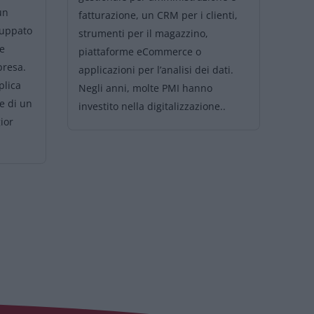
un
dupl
fatturazione, un CRM per i clienti,
luppato
dell
strumenti per il magazzino,
le
riun
piattaforme eCommerce o
mpresa.
capi
applicazioni per l’analisi dei dati.
plica
caus
Negli anni, molte PMI hanno
e di un
di u
investito nella digitalizzazione..
ior