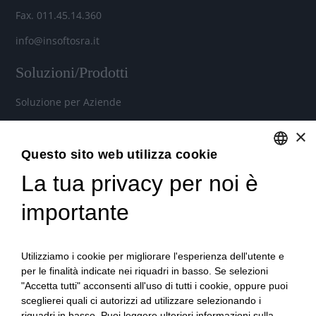
Fax. 011.45.14.360
info@insoftosra.it
Soluzioni/Prodotti
Soluzione per Aziende
Soluzione per Commercialisti
×
Soluzione per Consulenti
Questo sito web utilizza cookie
La tua privacy per noi è
ENGLISH
Servizi
ITALIAN
importante
Industria 4.0
Soluzioni in Cloud per aziende, commercialisti e consulenti
Utilizziamo i cookie per migliorare l'esperienza dell'utente e
del lavoro
per le finalità indicate nei riquadri in basso. Se selezioni
"Accetta tutti" acconsenti all'uso di tutti i cookie, oppure puoi
Formazione qualificata
sceglierei quali ci autorizzi ad utilizzare selezionando i
Consulenza tecnica e organizzativa
riquadri in basso. Puoi leggere ulteriori informazioni sulla