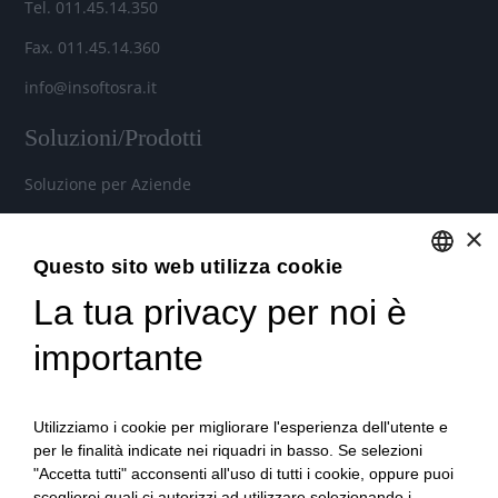
Tel. 011.45.14.350
Fax. 011.45.14.360
info@insoftosra.it
Soluzioni/Prodotti
Soluzione per Aziende
Soluzione per Commercialisti
×
Soluzione per Consulenti
Questo sito web utilizza cookie
La tua privacy per noi è
ENGLISH
Servizi
ITALIAN
importante
Industria 4.0
Soluzioni in Cloud per aziende, commercialisti e consulenti
Utilizziamo i cookie per migliorare l'esperienza dell'utente e
del lavoro
per le finalità indicate nei riquadri in basso. Se selezioni
"Accetta tutti" acconsenti all'uso di tutti i cookie, oppure puoi
Formazione qualificata
sceglierei quali ci autorizzi ad utilizzare selezionando i