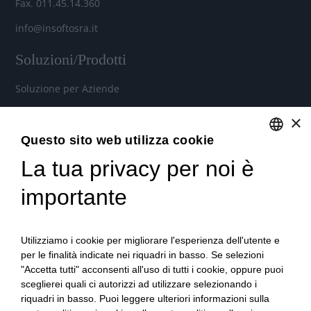
Fax. 011.45.14.360
info@insoftosra.it
Soluzioni/Prodotti
Soluzione per Aziende
Soluzione per Commercialisti
×
Soluzione per Consulenti
Questo sito web utilizza cookie
La tua privacy per noi è
ENGLISH
Servizi
ITALIAN
importante
Industria 4.0
Soluzioni in Cloud per aziende, commercialisti e consulenti
Utilizziamo i cookie per migliorare l'esperienza dell'utente e
del lavoro
per le finalità indicate nei riquadri in basso. Se selezioni
"Accetta tutti" acconsenti all'uso di tutti i cookie, oppure puoi
Formazione qualificata
sceglierei quali ci autorizzi ad utilizzare selezionando i
Consulenza tecnica e organizzativa
riquadri in basso. Puoi leggere ulteriori informazioni sulla