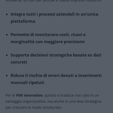
Viceversa, un ERP per piccole e medie imprese moderno:
Integra tutti i processi aziendali in un’unica
piattaforma
Permette di monitorare costi, ricavi e
marginalità con maggiore precisione
Supporta decisioni strategiche basate su dati
concreti
Riduce il rischio di errori dovuti a inserimenti
manuali ripetuti
Per le
PMI innovative
, questo si traduce non solo in un
vantaggio organizzativo, ma anche in una leva strategica
per crescere in modo strutturato.