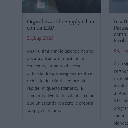
Digitalizzare la Supply Chain
Insof
con un ERP
Partn
cambi
21,Lug 2026
Evolu
03,Lu
Negli ultimi anni le aziende hanno
zza,
dovuto affrontare ritardi nelle
Cosa si
ito
consegne, aumento dei costi,
Partner
difficoltà di approvvigionamento e
rivendi
gi il
richieste dei clienti sempre più
Insoft 
rapide. In questo scenario, la
di Pre
on
domanda diventa inevitabile: come
il livel
può un'azienda rendere la propria
progra
.
supply chain più..
commerc
olandes