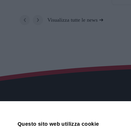
‹
›
Visualizza tutte le news
Contatti
Via Druent
Questo sito web utilizza cookie
Informatica senza Pensieri,
10078 - Ve