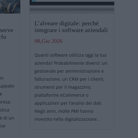
L’alveare digitale: perché
Ges
 serve
integrare i software aziendali
err
rlo
pos
08,Giu 2026
20,
Quanti software utilizza oggi la tua
Bast
azienda? Probabilmente diversi: un
alli
gestionale per amministrazione e
un
dupl
fatturazione, un CRM per i clienti,
luppato
dell
strumenti per il magazzino,
le
riun
piattaforme eCommerce o
mpresa.
capi
applicazioni per l’analisi dei dati.
plica
caus
Negli anni, molte PMI hanno
e di un
di u
investito nella digitalizzazione..
ior