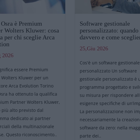
t Osra è Premium
Software gestionale
er Wolters Kluwer: cosa
personalizzato: quando
a per chi sceglie Arca
davvero e come sceglie
tion
25,Giu 2026
g 2026
Cos'è un software gestionale
gnifica essere Premium
personalizzato Un software
 Wolters Kluwer per un
gestionale personalizzato è 
tore Arca Evolution Torino
programma progettato e svi
Osra ha ottenuto la qualifica
su misura per rispondere al
mium Partner Wolters Kluwer,
esigenze specifiche di un’i
lo più alto previsto dal
La personalizzazione non im
mma dedicato ai partner
necessariamente la creazion
iali della multinazionale
software da zero: nella magg
e. Questo riconoscimento..
parte dei..