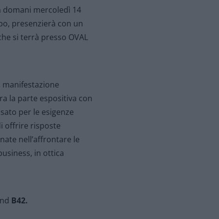
da domani mercoledì 14
ppo, presenzierà con un
he si terrà presso OVAL
a manifestazione
ra la parte espositiva con
ato per le esigenze
 offrire risposte
nate nell’affrontare le
business, in ottica
tand
B42.