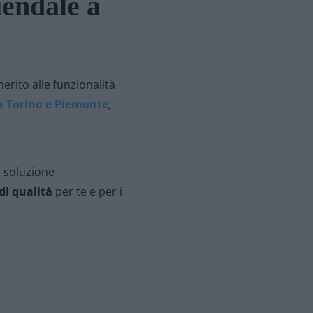
iendale a
merito alle funzionalità
a Torino e Piemonte
,
a soluzione
di qualità
per te e per i