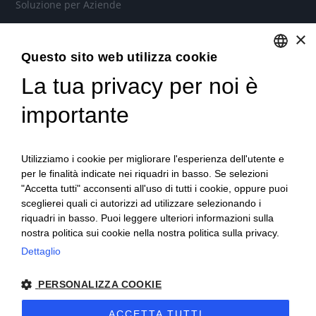
Soluzione per Aziende
Soluzione per Commercialisti
×
Soluzione per Consulenti
Questo sito web utilizza cookie
La tua privacy per noi è
ENGLISH
Servizi
ITALIAN
importante
Industria 4.0
Soluzioni in Cloud per aziende, commercialisti e consulenti
Utilizziamo i cookie per migliorare l'esperienza dell'utente e
del lavoro
per le finalità indicate nei riquadri in basso. Se selezioni
"Accetta tutti" acconsenti all'uso di tutti i cookie, oppure puoi
Formazione qualificata
sceglierei quali ci autorizzi ad utilizzare selezionando i
Consulenza tecnica e organizzativa
riquadri in basso. Puoi leggere ulteriori informazioni sulla
nostra politica sui cookie nella nostra politica sulla privacy.
Dettaglio
PERSONALIZZA COOKIE
Copyright © 2022 P. IVA 07207120010 - Nr. REA: TO-861525 -
Cap. Soc. 52.000€ -
Privacy
-
Cookie
-
Sitemap
ACCETTA TUTTI