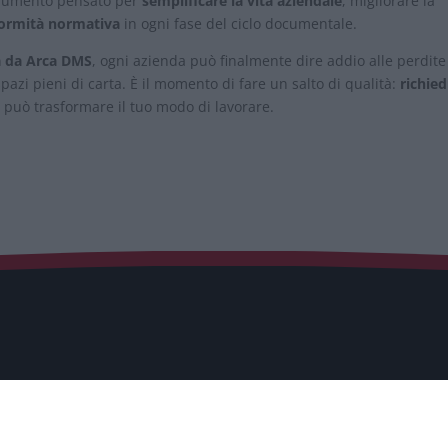
rumento pensato per
semplificare la vita aziendale
, migliorare la
formità normativa
in ogni fase del ciclo documentale.
ta da Arca DMS
, ogni azienda può finalmente dire addio alle perdite
 spazi pieni di carta. È il momento di fare un salto di qualità:
richied
 può trasformare il tuo modo di lavorare.
Soluzioni/Prodotti
o, 280
Soluzione per Aziende