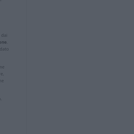
 dai
ione
.
 dato
ome
re,
che
,