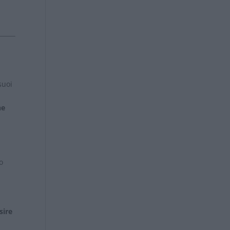
suoi
ne
o
sire