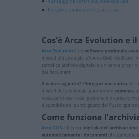
Vantaggi dell’archiviazione digitale
Funzioni avanzate e casi d’uso
Cos’è Arca Evolution e 
Arca Evolution
è un
software gestionale avanz
moduli più strategici c’è Arca DMS, dedicato i
semplice archivio digitale: è un vero e proprio
dei documenti.
Il valore aggiunto? L’integrazione nativa.
Arca 
moduli del gestionale, garantendo
coerenza, a
necessario uscire dal gestionale o caricare ma
disponibile nel punto giusto del flusso operati
Come funziona l’archivi
Arca DMS
è il cuore
digitale dell’archiviazio
automaticamente i documenti
direttamente da