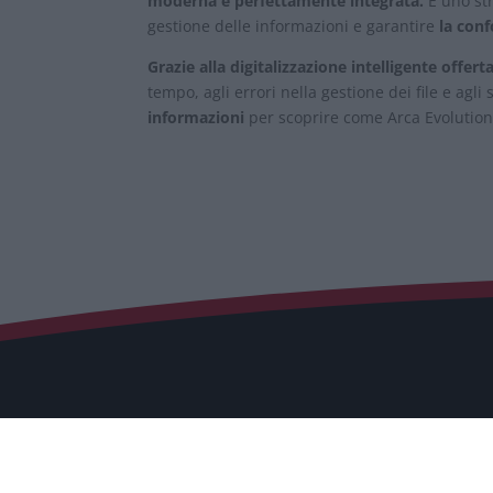
moderna e perfettamente integrata.
È uno st
gestione delle informazioni e garantire
la con
Grazie alla digitalizzazione intelligente offer
tempo, agli errori nella gestione dei file e agli
informazioni
per scoprire come Arca Evolution
Contatti
Via Druent