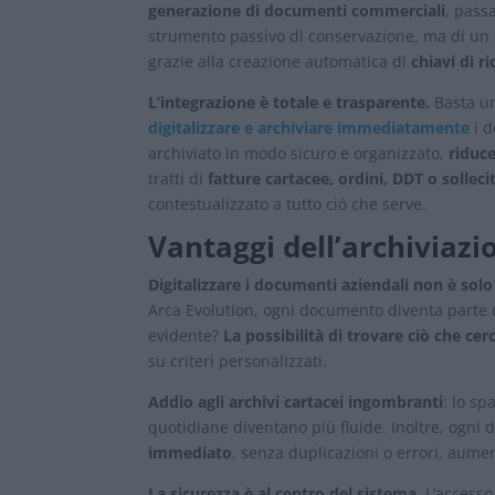
generazione di documenti commerciali
, pass
strumento passivo di conservazione, ma di un 
grazie alla creazione automatica di
chiavi di ri
L’integrazione è totale e trasparente.
Basta un
digitalizzare e archiviare immediatamente
i d
archiviato in modo sicuro e organizzato,
riduce
tratti di
fatture cartacee, ordini, DDT o sollec
contestualizzato a tutto ciò che serve.
Vantaggi dell’archiviazi
Digitalizzare i documenti aziendali non è sol
Arca Evolution, ogni documento diventa parte di
evidente?
La possibilità di trovare ciò che cer
su criteri personalizzati.
Addio agli archivi cartacei ingombranti
: lo sp
quotidiane diventano più fluide. Inoltre, ogn
immediato
, senza duplicazioni o errori, aumen
La sicurezza è al centro del sistema.
L’accesso