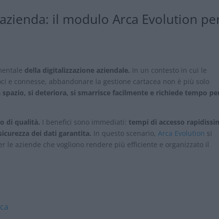
zienda: il modulo Arca Evolution per
mentale
della digitalizzazione aziendale.
In un contesto in cui le
ci e connesse, abbandonare la gestione cartacea non è più solo
 spazio, si deteriora, si smarrisce facilmente e richiede tempo pe
o di qualità.
I benefici sono immediati:
tempi di accesso rapidissi
icurezza dei dati garantita.
In questo scenario,
Arca Evolution
si
r le aziende che vogliono rendere più efficiente e organizzato il
ica