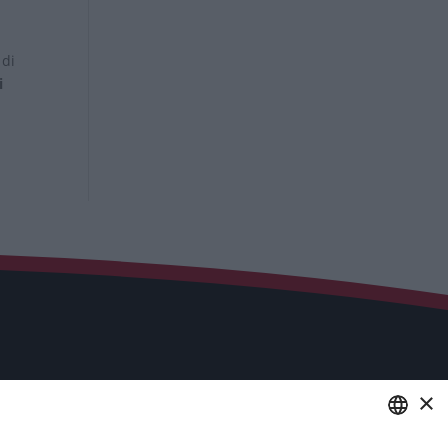
 di
i
×
Servizi
Industria 4.0