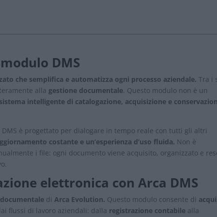
il modulo DMS
ato che semplifica e automatizza ogni processo aziendale.
Tra i 
nteramente alla
gestione documentale
. Questo modulo non è un
sistema intelligente di catalogazione, acquisizione e conservazio
DMS è progettato per dialogare in tempo reale con tutti gli altri
ggiornamento costante e un’esperienza d’uso fluida.
Non è
nualmente i file: ogni documento viene acquisito, organizzato e res
vo.
azione elettronica con Arca DMS
ne documentale
di
Arca Evolution.
Questo modulo consente di
acqui
i flussi di lavoro aziendali: dalla
registrazione contabile
alla