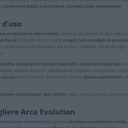
do
conformità legale e protezione completa delle informazioni
 d’uso
za e valorizza le informazioni.
Gestisce documenti di ogni natura,
i fiscali
, fino a file tecnici come
disegni CAD o modelli di produz
dere ai documenti direttamente dai moduli aziendali, rendendo ogni
o.
possibile consultare in tempo reale tutti i documenti associati
, c
o stesso vale per fornitori, collaboratori e partner commerciali. Inolt
 a norma
, essenziale per documenti come le
fatture elettroniche
, 
.
luzione completa per ogni settore
: dalla produzione al commercio
gliere Arca Evolution
archiviazione documentale
significa
adottare una soluzione solida,