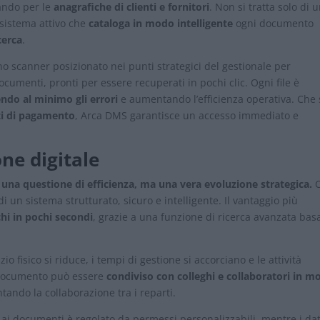
ando per le
anagrafiche di clienti e fornitori
. Non si tratta solo di 
sistema attivo che
cataloga in modo intelligente
ogni documento
cerca
.
o scanner posizionato nei punti strategici del gestionale per
ocumenti, pronti per essere recuperati in pochi clic. Ogni file è
ndo al minimo gli errori
e aumentando l’efficienza operativa. Che 
iti di pagamento
, Arca DMS garantisce un accesso immediato e
one digitale
o una questione di efficienza, ma una vera evoluzione strategica.
C
 un sistema strutturato, sicuro e intelligente. Il vantaggio più
chi in pochi secondi
, grazie a una funzione di ricerca avanzata bas
azio fisico si riduce, i tempi di gestione si accorciano e le attività
i documento può essere
condiviso con colleghi e collaboratori in m
tando la collaborazione tra i reparti.
 ai documenti è regolato da permessi personalizzabili, mentre i dat