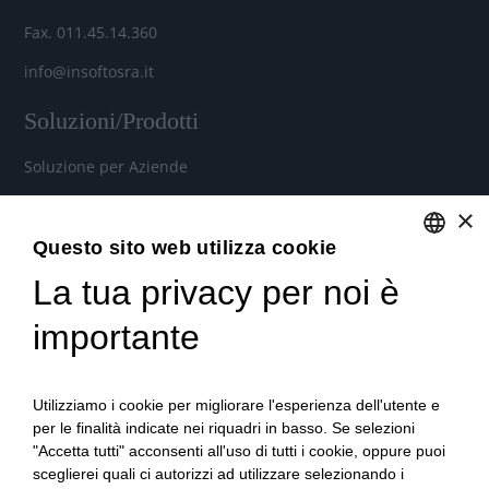
Fax. 011.45.14.360
info@insoftosra.it
Soluzioni/Prodotti
Soluzione per Aziende
Soluzione per Commercialisti
×
Soluzione per Consulenti
Questo sito web utilizza cookie
La tua privacy per noi è
ENGLISH
Servizi
ITALIAN
importante
Industria 4.0
Soluzioni in Cloud per aziende, commercialisti e consulenti
Utilizziamo i cookie per migliorare l'esperienza dell'utente e
del lavoro
per le finalità indicate nei riquadri in basso. Se selezioni
"Accetta tutti" acconsenti all'uso di tutti i cookie, oppure puoi
Formazione qualificata
sceglierei quali ci autorizzi ad utilizzare selezionando i