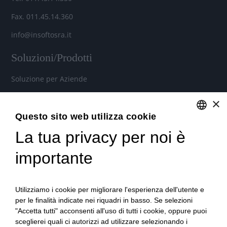
Fax. 011.45.14.360
info@insoftosra.it
Soluzioni/Prodotti
Soluzione per Aziende
Soluzione per Commercialisti
×
Soluzione per Consulenti
Questo sito web utilizza cookie
La tua privacy per noi è
ENGLISH
Servizi
ITALIAN
importante
Industria 4.0
Soluzioni in Cloud per aziende, commercialisti e consulenti
Utilizziamo i cookie per migliorare l'esperienza dell'utente e
del lavoro
per le finalità indicate nei riquadri in basso. Se selezioni
"Accetta tutti" acconsenti all'uso di tutti i cookie, oppure puoi
Formazione qualificata
sceglierei quali ci autorizzi ad utilizzare selezionando i