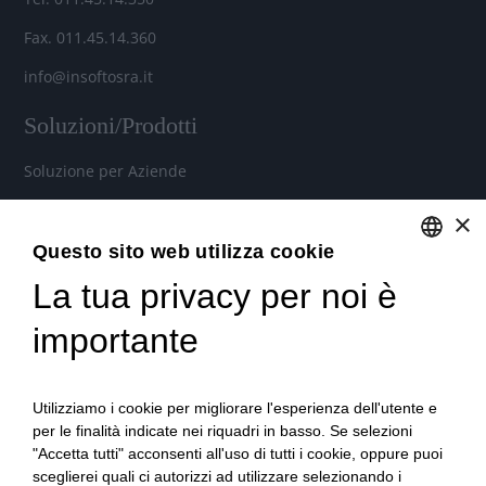
Fax. 011.45.14.360
info@insoftosra.it
Soluzioni/Prodotti
Soluzione per Aziende
Soluzione per Commercialisti
×
Soluzione per Consulenti
Questo sito web utilizza cookie
La tua privacy per noi è
ENGLISH
Servizi
ITALIAN
importante
Industria 4.0
Soluzioni in Cloud per aziende, commercialisti e consulenti
Utilizziamo i cookie per migliorare l'esperienza dell'utente e
del lavoro
per le finalità indicate nei riquadri in basso. Se selezioni
"Accetta tutti" acconsenti all'uso di tutti i cookie, oppure puoi
Formazione qualificata
sceglierei quali ci autorizzi ad utilizzare selezionando i